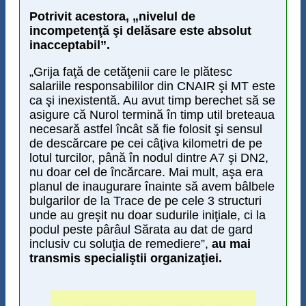
Potrivit acestora, „nivelul de
incompetenţă şi delăsare este absolut
inacceptabil”.
„Grija faţă de cetăţenii care le plătesc
salariile responsabililor din CNAIR şi MT este
ca şi inexistentă. Au avut timp berechet să se
asigure că Nurol termină în timp util breteaua
necesară astfel încât să fie folosit şi sensul
de descărcare pe cei câţiva kilometri de pe
lotul turcilor, până în nodul dintre A7 şi DN2,
nu doar cel de încărcare. Mai mult, aşa era
planul de inaugurare înainte să avem bâlbele
bulgarilor de la Trace de pe cele 3 structuri
unde au greşit nu doar sudurile iniţiale, ci la
podul peste pârâul Sărata au dat de gard
inclusiv cu soluţia de remediere”,
au mai
transmis specialiştii organizaţiei.