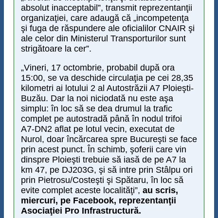
absolut inacceptabil”, transmit reprezentanţii
organizaţiei, care adaugă că „incompetenţa
şi fuga de răspundere ale oficialilor CNAIR şi
ale celor din Ministerul Transporturilor sunt
strigătoare la cer”.
„Vineri, 17 octombrie, probabil după ora
15:00, se va deschide circulaţia pe cei 28,35
kilometri ai lotului 2 al Autostrăzii A7 Ploieşti-
Buzău. Dar la noi niciodată nu este aşa
simplu: în loc să se dea drumul la trafic
complet pe autostradă până în nodul trifoi
A7-DN2 aflat pe lotul vecin, executat de
Nurol, doar încărcarea spre Bucureşti se face
prin acest punct. În schimb, şoferii care vin
dinspre Ploieşti trebuie să iasă de pe A7 la
km 47, pe DJ203G, şi să intre prin Stâlpu ori
prin Pietrosu/Costeşti şi Spătaru, în loc să
evite complet aceste localităţi”,
au scris,
miercuri, pe Facebook, reprezentanţii
Asociaţiei Pro Infrastructură.