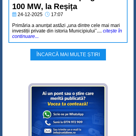
100 MW, la Reșița
24-12-2025
17:07
Primăria a anunțat astăzi „una dintre cele mai mari
investiții private din istoria Municipiului"....
citește în
continuare
...
ÎNCARCĂ MAI MULTE ȘTIRI