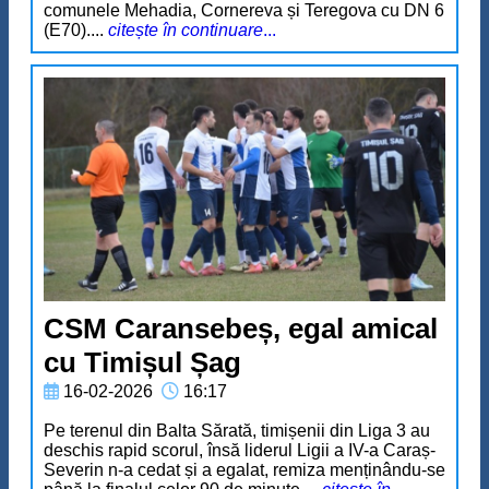
comunele Mehadia, Cornereva și Teregova cu DN 6
(E70)....
citește în continuare
...
CSM Caransebeș, egal amical
cu Timișul Șag
16-02-2026
16:17
Pe terenul din Balta Sărată, timișenii din Liga 3 au
deschis rapid scorul, însă liderul Ligii a IV-a Caraș-
Severin n-a cedat și a egalat, remiza menținându-se