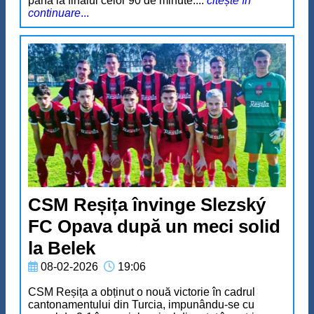
până la finalul celor 90 de minute....
citește în
continuare
...
CSM Reșița învinge Slezský
FC Opava după un meci solid
la Belek
08-02-2026
19:06
CSM Reșița a obținut o nouă victorie în cadrul
cantonamentului din Turcia, impunându-se cu