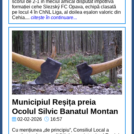
scorul de 2-1 în meciul amical disputat împotriva
formației cehe Slezský FC Opava, echipă clasată
pe locul 4 în ChNL Liga, al doilea eșalon valoric din
Cehia....
citește în continuare
...
Municipiul Reșița preia
Ocolul Silvic Banatul Montan
02-02-2026
16:57
Cu mențiunea „de principiu“, Consiliul Local a