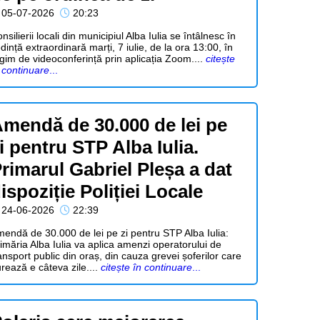
05-07-2026
20:23
nsilierii locali din municipiul Alba Iulia se întâlnesc în
dință extraordinară marți, 7 iulie, de la ora 13:00, în
gim de videoconferință prin aplicația Zoom....
citește
 continuare
...
mendă de 30.000 de lei pe
i pentru STP Alba Iulia.
rimarul Gabriel Pleșa a dat
ispoziție Poliției Locale
24-06-2026
22:39
endă de 30.000 de lei pe zi pentru STP Alba Iulia:
imăria Alba Iulia va aplica amenzi operatorului de
ansport public din oraș, din cauza grevei șoferilor care
rează e câteva zile....
citește în continuare
...