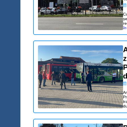
Co
șe
re
în
A
z
P
d
Am
Pr
tr
du