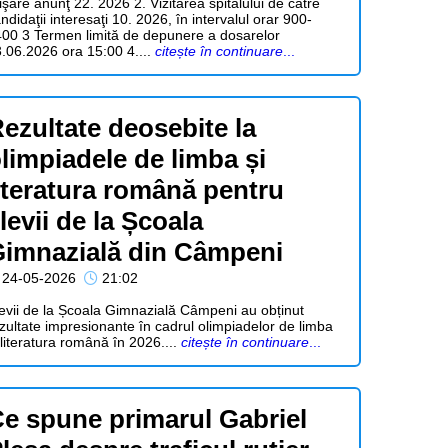
işare anunţ 22. 2026 2. Vizitarea spitalului de către
ndidaţii interesaţi 10. 2026, în intervalul orar 900-
00 3 Termen limită de depunere a dosarelor
.06.2026 ora 15:00 4....
citește în continuare
...
ezultate deosebite la
limpiadele de limba și
iteratura română pentru
levii de la Școala
imnazială din Câmpeni
24-05-2026
21:02
evii de la Școala Gimnazială Câmpeni au obținut
zultate impresionante în cadrul olimpiadelor de limba
 literatura română în 2026....
citește în continuare
...
e spune primarul Gabriel