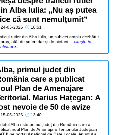
leșa despre traficul rutier
in Alba Iulia: „Nu aș putea
ice că sunt nemulțumit”
24-05-2026
18:51
aficul rutier din Alba Iulia, un subiect amplu dezbătut
 oraș, atât de șoferi dar și de pietoni....
citește în
ntinuare
...
lba, primul județ din
omânia care a publicat
oul Plan de Amenajare
eritorial. Marius Hațegan: A
ost nevoie de 50 de avize
15-05-2026
13:40
dețul Alba este primul județ din România care a
blicat noul Plan de Amenajare Teritoriului Județean
ATJ) pe portalul național de Date Locale. Anunțul a