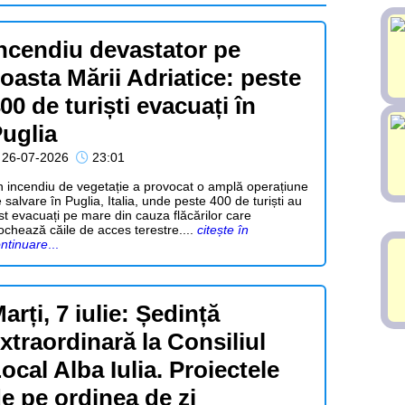
ncendiu devastator pe
oasta Mării Adriatice: peste
00 de turiști evacuați în
uglia
26-07-2026
23:01
 incendiu de vegetație a provocat o amplă operațiune
 salvare în Puglia, Italia, unde peste 400 de turiști au
st evacuați pe mare din cauza flăcărilor care
ochează căile de acces terestre....
citește în
ntinuare
...
arți, 7 iulie: Ședință
xtraordinară la Consiliul
ocal Alba Iulia. Proiectele
e pe ordinea de zi