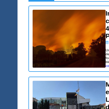
I
c
4
P
Un
de
fo
bl
co
M
e
L
d