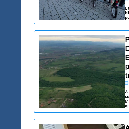
La
bi
po
P
D
E
p
t
Au
co
Ma
ap
A