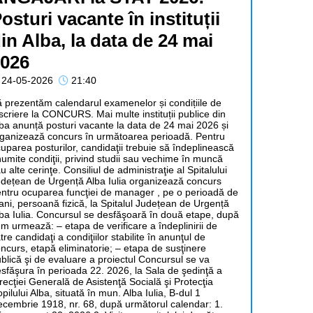
osturi vacante în instituții
in Alba, la data de 24 mai
026
24-05-2026
21:40
 prezentăm calendarul examenelor și condițiile de
scriere la CONCURS. Mai multe instituții publice din
ba anunță posturi vacante la data de 24 mai 2026 și
ganizează concurs în următoarea perioadă. Pentru
uparea posturilor, candidaţii trebuie să îndeplinească
umite condiţii, privind studii sau vechime în muncă
u alte cerinţe. Consiliul de administraţie al Spitalului
dețean de Urgență Alba Iulia organizează concurs
ntru ocuparea funcţiei de manager , pe o perioadă de
ani, persoană fizică, la Spitalul Județean de Urgență
ba Iulia. Concursul se desfăşoară în două etape, după
m urmează: – etapa de verificare a îndeplinirii de
tre candidaţi a condiţiilor stabilite în anunţul de
ncurs, etapă eliminatorie; – etapa de susţinere
blică şi de evaluare a proiectul Concursul se va
sfăşura în perioada 22. 2026, la Sala de şedinţă a
recţiei Generală de Asistenţă Socială şi Protecţia
pilului Alba, situată în mun. Alba Iulia, B-dul 1
cembrie 1918, nr. 68, după următorul calendar: 1.