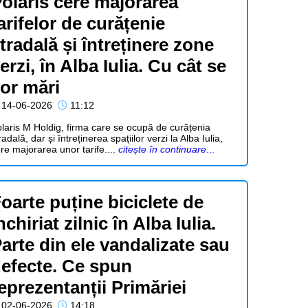
olaris cere majorarea
arifelor de curățenie
tradală și întreținere zone
erzi, în Alba Iulia. Cu cât se
or mări
14-06-2026
11:12
laris M Holdig, firma care se ocupă de curățenia
radală, dar și întreținerea spațiilor verzi la Alba Iulia,
re majorarea unor tarife....
citește în continuare
...
oarte puține biciclete de
nchiriat zilnic în Alba Iulia.
arte din ele vandalizate sau
efecte. Ce spun
eprezentanții Primăriei
02-06-2026
14:18