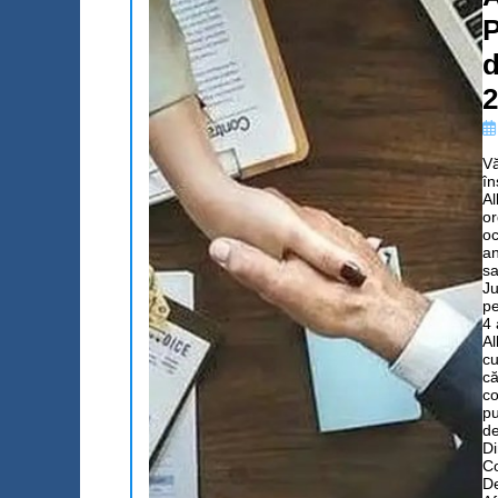
P
d
2
Vă
în
Al
or
oc
an
sa
Ju
pe
4 
Al
cu
că
co
pu
de
Di
Co
De