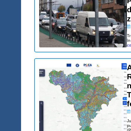
P
d
z
Tr
în
co
A
R
n
T
f
Ju
pu
(P