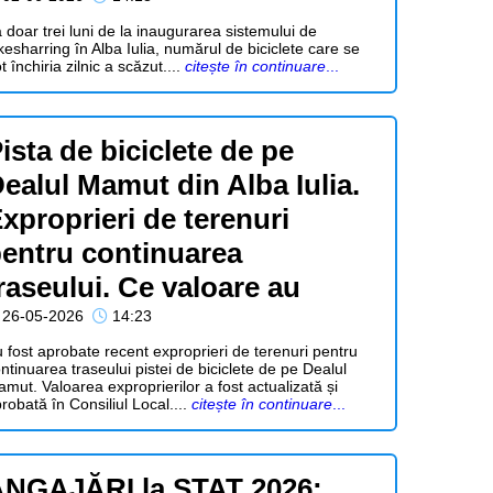
 doar trei luni de la inaugurarea sistemului de
kesharring în Alba Iulia, numărul de biciclete care se
t închiria zilnic a scăzut....
citește în continuare
...
ista de biciclete de pe
ealul Mamut din Alba Iulia.
xproprieri de terenuri
entru continuarea
raseului. Ce valoare au
26-05-2026
14:23
 fost aprobate recent exproprieri de terenuri pentru
ntinuarea traseului pistei de biciclete de pe Dealul
mut. Valoarea exproprierilor a fost actualizată și
robată în Consiliul Local....
citește în continuare
...
NGAJĂRI la STAT 2026: