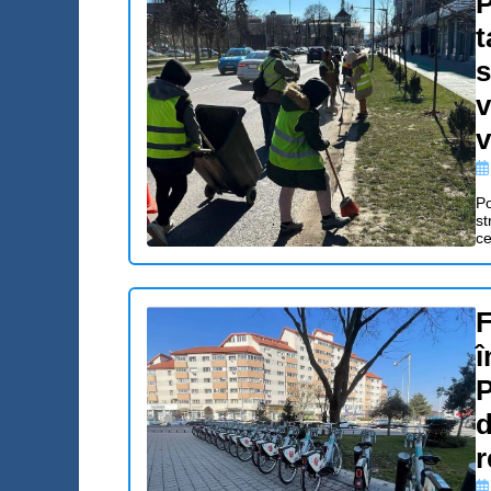
P
t
s
v
v
Po
st
ce
F
î
P
d
r