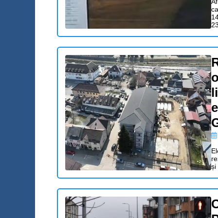
Af
ca
14
23
R
o
l
e
G
El
re
și
C