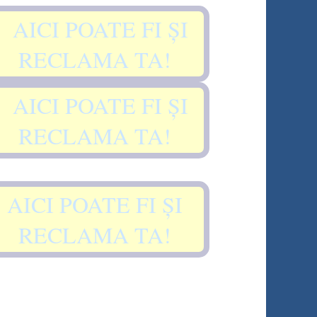
AICI POATE FI ȘI
RECLAMA TA!